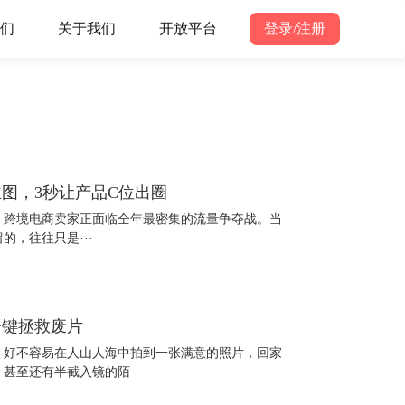
们
关于我们
开放平台
登录/注册
图，3秒让产品C位出圈
待发。跨境电商卖家正面临全年最密集的流量争夺战。当
，往往只是···
一键拯救废片
，好不容易在人山人海中拍到一张满意的照片，回家
甚至还有半截入镜的陌···