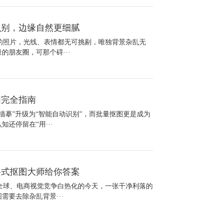
识别，边缘自然更细腻
欢的照片，光线、表情都无可挑剔，唯独背景杂乱无
朋友圈，可那个碍···
图完全指南
描摹”升级为“智能自动识别”，而批量抠图更是成为
还停留在“用···
格式抠图大师给你答案
卷全球、电商视觉竞争白热化的今天，一张干净利落的
要去除杂乱背景···